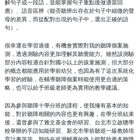
解句子或一段話，並能掌握句子重點後做適當回
應）、語音區辨（能否聽辨出存在於句子中細微的聲
母的差異，而從配對出現的句子中，選出正確的語
句）。
很幸運在學習過後，有機會實際對我的聽障個案施
測，透過測驗內容更加理解其聽覺能力。雖然該測驗
部分內容較適合針對國小以上的孩童施測，但大部分
的概念都能應用於學前幼兒，也因為有了這次系統化
學習的經驗，在輔導聽障個案時能使用更合適的策
略，也可以給予班級老師更為實用的教學建議。
因為參與聽障十學分班的課程，使我擁有基本的知
能，對於聽障相關的內容也更有興趣，在學分班結束
後，還曾參與了雅文基金會的研習、台北市立啟聰學
校舉辦的手語知能研習、新北市學前聽巡一級教師培
育計畫等等，期待在巡迴輔導的路上能幫助更多聽障