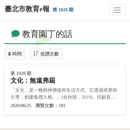
跳到主要內容
臺北市教育e報
第 1028 期
:::
教育園丁的話
時間
按讚次數
第 1028 期
文化：無遠弗屆
「文化，是一種精神價值和生活方式。它透過積累和
引導，創建集體人格。」(余秋雨，2019)。回顧長遠
的歷史及時空背景因素，我國已成為一個具有多元文
2026/06/25
瀏覽次數：181
化色彩的國家，從最早期的原住民族，再到閩南、客
家族群，以及近二、三十年來的所謂新住民族群，呈
現了一個繽紛多元的景象，融合歐美文化、中華文